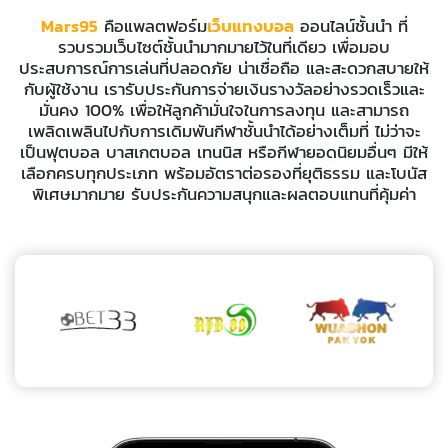
Mars95
คือแพลตฟอร์ม
เว็บแทงบอล
ออนไลน์ชั้นนำ ที่
รวบรวมเว็บไซต์ชั้นนำมากมายไว้ในที่เดียว เพื่อมอบ
ประสบการณ์การเล่นที่ปลอดภัย น่าเชื่อถือ และสะดวกสบายให้
กับผู้ใช้งาน เรารับประกันการจ่ายเงินรางวัลอย่างรวดเร็วและ
มั่นคง 100% เพื่อให้ลูกค้ามั่นใจในการลงทุน และสามารถ
เพลิดเพลินไปกับการเดิมพันกีฬาชั้นนำได้อย่างเต็มที่ ไม่ว่าจะ
เป็นฟุตบอล บาสเกตบอล เทนนิส หรือกีฬายอดนิยมอื่นๆ มีให้
เลือกครบทุกประเภท พร้อมอัตราต่อรองที่ยุติธรรม และโบนัส
พิเศษมากมาย รับประกันความสนุกและผลตอบแทนที่คุ้มค่า