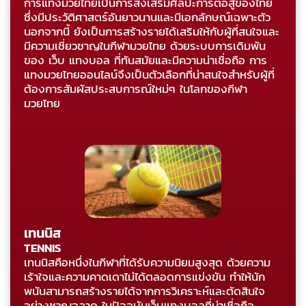
การแทงมวยไทยเป็นการส่งเสริมศิลปะการต่อสู้ของไทย
ซึ่งมีประวัติศาสตร์อันยาวนานและมีเอกลักษณ์เฉพาะตัว
นอกจากนี้ ยังเป็นการสร้างรายได้เสริมให้กับผู้ที่สนใจและ
มีความเชี่ยวชาญในกีฬามวยไทย ด้วยระบบการเดิมพัน
ของ เว็บ แทงบอล ที่ทันสมัยและมีความน่าเชื่อถือ การ
แทงมวยไทยออนไลน์จึงเป็นตัวเลือกที่น่าสนใจสำหรับผู้ที่
ต้องการสัมผัสประสบการณ์ใหม่ๆ ในโลกของกีฬา
มวยไทย
เทนนิส
TENNIS
เทนนิสคือหนึ่งในกีฬาที่ได้รับความนิยมสูงสุด ด้วยความ
เร้าใจและความคาดเดาไม่ได้ตลอดการแข่งขัน ทำให้นัก
พนันสามารถสร้างรายได้จากการวิเคราะห์และตัดสินใจ
อย่างชาญฉลาด ในปัจจุบันเว็บแทงบอลที่น่าเชื่อถือ