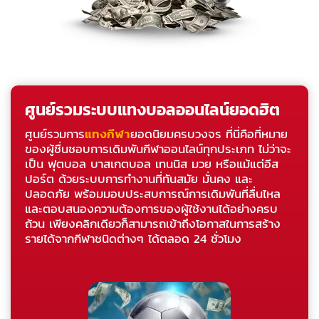
ศูนย์รวมระบบแทงบอลออนไลน์ยอดฮิต
ศูนย์รวมการ
แทงกีฬา
ยอดนิยมครบวงจร ที่นี่คือที่หมาย
ของผู้ชื่นชอบการเดิมพันกีฬาออนไลน์ทุกประเภท ไม่ว่าจะ
เป็น ฟุตบอล บาสเกตบอล เทนนิส มวย หรือแม้แต่อีส
ปอร์ต ด้วยระบบการทำงานที่ทันสมัย มั่นคง และ
ปลอดภัย พร้อมมอบประสบการณ์การเดิมพันที่ลื่นไหล
และตอบสนองความต้องการของผู้ใช้งานได้อย่างครบ
ถ้วน เพียงคลิกเดียวก็สามารถเข้าถึงโอกาสในการสร้าง
รายได้จากกีฬาชนิดต่างๆ ได้ตลอด 24 ชั่วโมง